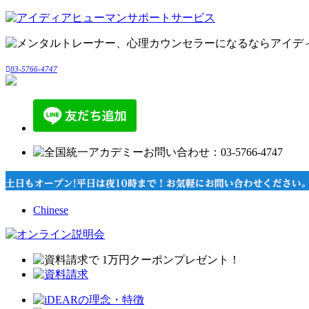
03-5766-4747
Chinese