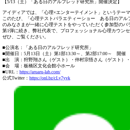
【5/13（土）「ある日のアルフレッド研究所」開催決定】
アイディアでは、「心理×エンターテイメント」というテー
このたび、「心理テストバラエティーショー ある日のアル
のみなさまが一緒に心理テストをやっていただく参加型のバ
第1弾に続き、弊社代表で、プロフェッショナル心理カウン
ぜひ、ご覧ください。
■公演名：「ある日のアルフレッド研究所」
■開催日：5月13日（土）第1部13:30～、第2部17:00～ 開催
■出 演：狩野翔さん（ゲスト）・仲村宗悟さん（ゲスト）
■会 場：板橋区文化会館小ホール
■URL：
https://aruaru-lab.com/
公式Twitter：
https://onl.bz/cLy7yvk