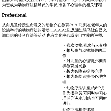
为想成为动物疗法指导员的学员,准备了心理学的相关课程
Professional
从向儿童传授生命意义的动物介在教育(A.A.E),到在老年人的
设施举行的动物疗法的活动(T.A.A.A),以及通过骑马让自己充
满自信的骑马疗法等活动.也有文化中心或专门学校的讲师.
・喜欢动物,喜欢与人交往
・想从事与动物相关的工
作
・对儿童的心理调护和情
操教育感兴趣
・想为智障者提供护理
・想为高龄者提供心理护
理
・动物疗法讲座,约8个月
作为指导员,可同时学习心
理辅导讲座.训练也可同时
进行.
动物疗法相关课程：