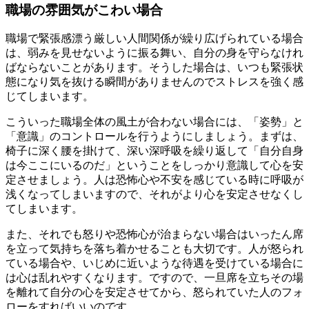
職場の雰囲気がこわい場合
職場で緊張感漂う厳しい人間関係が繰り広げられている場合
は、弱みを見せないように振る舞い、自分の身を守らなけれ
ばならないことがあります。そうした場合は、いつも緊張状
態になり気を抜ける瞬間がありませんのでストレスを強く感
じてしまいます。
こういった職場全体の風土が合わない場合には、「姿勢」と
「意識」のコントロールを行うようにしましょう。まずは、
椅子に深く腰を掛けて、深い深呼吸を繰り返して「自分自身
は今ここにいるのだ」ということをしっかり意識して心を安
定させましょう。人は恐怖心や不安を感じている時に呼吸が
浅くなってしまいますので、それがより心を安定させなくし
てしまいます。
また、それでも怒りや恐怖心が治まらない場合はいったん席
を立って気持ちを落ち着かせることも大切です。人が怒られ
ている場合や、いじめに近いような待遇を受けている場合に
は心は乱れやすくなります。ですので、一旦席を立ちその場
を離れて自分の心を安定させてから、怒られていた人のフォ
ローをすればいいのです。