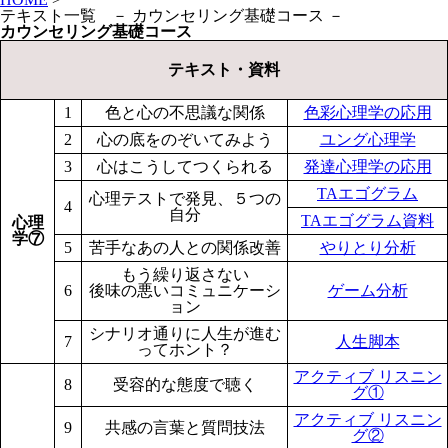
テキスト一覧 － カウンセリング基礎コース －
カウンセリング基礎コース
テキスト・資料
1
色と心の不思議な関係
色彩心理学の応用
2
心の底をのぞいてみよう
ユング心理学
3
心はこうしてつくられる
発達心理学の応用
TAエゴグラム
心理テストで発見、５つの
4
自分
TAエゴグラム資料
心理
学⑦
5
苦手なあの人との関係改善
やりとり分析
もう繰り返さない
6
後味の悪いコミュニケーシ
ゲーム分析
ョン
シナリオ通りに人生が進む
7
人生脚本
ってホント？
アクティブ リスニン
8
受容的な態度で聴く
グ①
アクティブ リスニン
9
共感の言葉と質問技法
グ②