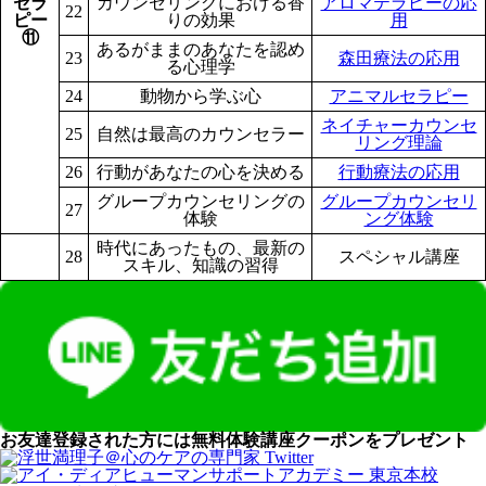
セラ
カウンセリングにおける香
アロマテラピーの応
22
ピー
りの効果
用
⑪
あるがままのあなたを認め
23
森田療法の応用
る心理学
24
動物から学ぶ心
アニマルセラピー
ネイチャーカウンセ
25
自然は最高のカウンセラー
リング理論
26
行動があなたの心を決める
行動療法の応用
グループカウンセリングの
グループカウンセリ
27
体験
ング体験
時代にあったもの、最新の
28
スペシャル講座
スキル、知識の習得
お友達登録された方には無料体験講座クーポンをプレゼント