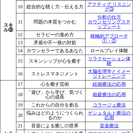
アクティブ リスニン
10
総合的な聴く力・伝える力
グ③
分析の仕方
11
問題の本質をつかむ
カウンセリングステ
スキ
ップシート
ル⑨
12
セラピーの進め方
積極的アプローチ
①・②
13
矛盾や不一致の対処
14
カウンセラーであるあなた
ロールプレイ体験
リラクセーション体
15
スキンシップが心を癒す
験
大脳生理学とイメー
16
ストレスマネジメント
ジトレーニング
17
心を癒す芸術
絵画療法の応用
「遊び」から学び、気づく
18
箱庭療法の応用
心の成長
19
これからの自分を創る
コラージュ療法
悩みはどのようにつくられ
ゲシュタルト療法の
20
るのか
応用
21
音楽による癒しの世界
音楽療法