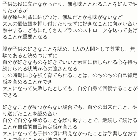
子供は役に立たなかったり、無意味ととれることを好んでや
りたがるが
親が原生利益に結びつけ、無駄だとか意味がないなど
大人の価値観を押し付けたりせずに好きなことに向かい合い
熱中するこどもにたくさんプラスのストロークを送ってあげ
ることが重要となる。
親が子供の好きなことを認め、1人の人間として尊重し、無
駄であると決めつけずに
自分が好きなものを好きでいいと素直に信じられる心を持ち
続けられる状態が心の強さとなる。
この時期に心を強く育てられることは、のちのちの自己肯定
感を高めることができ
大人になって失敗したとしても、自分自身で回復することが
できる。
好きなことが見つからない場合でも、自分の出来たこと、や
り遂げたことを認め合い
自分で自分を褒めることを繰り返すことで、継続して続ける
ことが自信隣自己肯定感が高まる。
大人になっても子供の頃に培えなかったことは学習しなおす
ことで育むことが可能である。