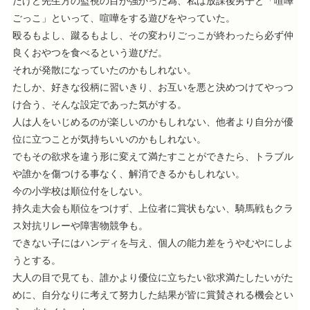
だけど先生方の監視の目が強かった為、私は放課後男子と「喧嘩
ごっこ」といって、喧嘩をする遊びをやっていた。
殴るもよし、蹴るもよし、その変わりごっこが終わったら必ず仲
良くおやつを食べるという遊びだ。
それが発散になっていたのかもしれない。
たしか、好きな役柄に習いきり、お互いを悪と決めつけてやっつ
け合う、そんな設定であった気がする。
人は人をいじめるのが楽しいのかもしれない、他者より自分が優
位に立つことが気持ちいいのかもしれない。
でもその欲求を違う形に変えて満たすことができたら、トラブル
や誰かを傷つける事なく、解消できるかもしれない。
今の小学校は順位付をしない。
持久走大会も順位をつけず、上位者に賞状もない、騎馬戦もクラ
ス対抗リレーや障害物競争も。
できない子にはハンディを与え、個人の能力差をうやむやにしよ
うとする。
大人の目で見ても、誰かより優位に立ちたい欲求満たしたいがた
めに、自分なりに考えて努力した結果が皆に賞賛される機会とい