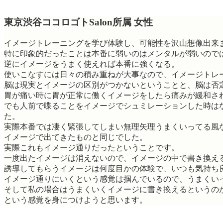
東京渋谷ココロゴトSalon所属 女性
イメージトレーニングを学び体験し、可能性を沢山想像出来
特に印象的だったことは本番に弱いのはメンタルが弱いので
逆にイメージをうまく使えれば本番に強くなる。
使いこなすには日々の積み重ねが大事なので、イメージトレ
脳は現実とイメージの区別がつかないということと、脳は否
胃が痛い時に胃が正常に働くイメージをしたら痛みが緩和さ
でも人前で喋ることをイメージでシュミレーションした時は
た。
実際本番では凄く緊張してしまい無理矢理うまくいってる風
イメージで出てきたものと同じでした。
実際これもイメージ通りだったということです。
一度出たイメージは消えないので、イメージの中で書き換え
誘導してもらうイメージは何度目かの体験で、いつも気持ち
イメージ通りにいくという感覚は掴んでいるので、うまくい
そして私の場合はうまくいくイメージに書き換えるというの
という感覚を身につけようと思います。