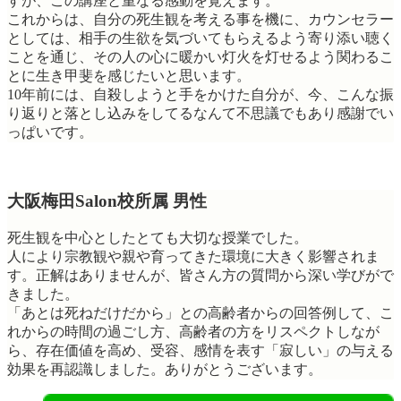
すが、この講座と重なる感動を覚えます。
これからは、自分の死生観を考える事を機に、カウンセラー
としては、相手の生欲を気づいてもらえるよう寄り添い聴く
ことを通じ、その人の心に暖かい灯火を灯せるよう関わるこ
とに生き甲斐を感じたいと思います。
10年前には、自殺しようと手をかけた自分が、今、こんな振
り返りと落とし込みをしてるなんて不思議でもあり感謝でい
っぱいです。
大阪梅田Salon校所属 男性
死生観を中心としたとても大切な授業でした。
人により宗教観や親や育ってきた環境に大きく影響されま
す。正解はありませんが、皆さん方の質問から深い学びがで
きました。
「あとは死ねだけだから」との高齢者からの回答例して、こ
れからの時間の過ごし方、高齢者の方をリスペクトしなが
ら、存在価値を高め、受容、感情を表す「寂しい」の与える
効果を再認識しました。ありがとうございます。