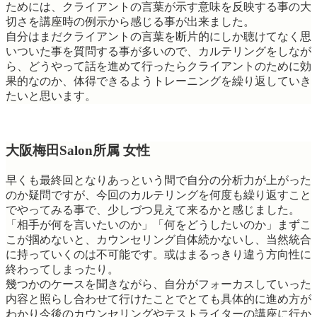
ためには、クライアントの言葉が示す意味を反映する事の大
切さを講座時の例示から感じる事が出来ました。
自分はまだクライアントの言葉を断片的にしか聴けてなく思
いついた事を質問する事が多いので、カルテリングをしなが
ら、どうやって話を進めて行ったらクライアントのために効
果的なのか、体得できるようトレーニングを繰り返していき
たいと思います。
大阪梅田Salon所属 女性
早くも最終回となりあっという間で自分の分析力が上がった
のか疑問ですが、今回のカルテリングを何度も繰り返すこと
でやってみる事で、少しづつ見えて来るかと感じました。
「相手が何を言いたいのか」「何をどうしたいのか」まずこ
こが掴めないと、カウンセリング自体続かないし、当然統合
に持っていくのは不可能です。或はまるっきり違う方向性に
終わってしまったり。
幾つかのケースを聞きながら、自分がフォーカスしていった
内容と照らし合わせて行けたことでとても具体的に進め方が
わかり今後のカウンセリングやテストライターの講座に行か