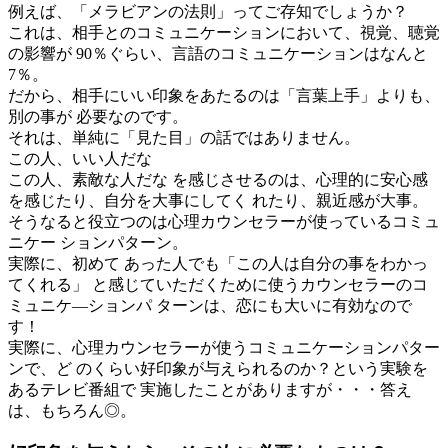
例えば、「メラビアンの法則」ってご存知でしょうか？
これは、相手とのコミュニケーションにおいて、視覚、聴覚
の影響が 90％ぐらい、言語のコミュニケーションはなんと
7％。
だから、相手にいい印象をあたるのは「言葉上手」よりも、
別の事が 必要なのです。
それは、単純に「見た目」の話ではありません。
この人、いい人だな
この人、素敵な人だな を感じさせるのは、心理的に安心感
を感じたり、自分を大事にしてく れたり、親近感が大事。
そうなると役立つのは心理カウンセラーが使っているコミュ
ニケー ションパターン。
実際に、初めて あった人でも「この人は自分の事をわかっ
てくれる」 と感じていただくために使うカウンセラーのコ
ミュニケ―ションパ ターンは、恋にも大いに有効なので
す！
実際に、心理カウンセラーが使うコミュニケーションパター
ンで、ど のくらい好印象が与えられるのか？という実験を
あるテレビ番組で 実施したことがありますが・・・答え
は、もちろん◎。