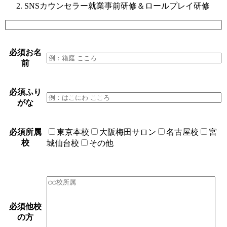
SNSカウンセラー就業事前研修＆ロールプレイ研修
必須
お名
前
必須
ふり
がな
必須
所属
東京本校
大阪梅田サロン
名古屋校
宮
校
城仙台校
その他
必須
他校
の方