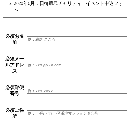
2020年6月13日御蔵島チャリティーイベント申込フォー
ム
必須
お名
前
必須
メー
ルアドレ
ス
必須
郵便
番号
必須
ご住
所