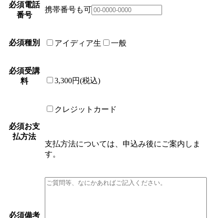
必須
電話
携帯番号も可
番号
必須
種別
アイディア生
一般
必須
受講
3,300円(税込)
料
クレジットカード
必須
お支
払方法
支払方法については、申込み後にご案内しま
す。
必須
備考