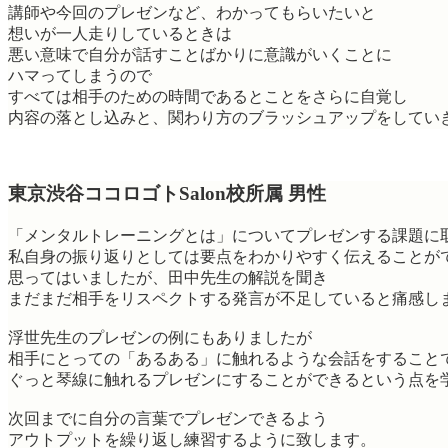
講師や今回のプレゼンなど、わかってもらいたいと
想いが一人走りしているときは
悪い意味で自分が話すことばかりに意識がいくことに
ハマってしまうので
すべては相手のための時間であるとことをさらに自覚し
内容の落とし込みと、関わり方のブラッシュアップをしてい
東京渋谷ココロゴトSalon校所属 男性
「メンタルトレーニングとは」についてプレゼンする課題に
私自身の振り返りとしては要点をわかりやすく伝えることが
思ってはいましたが、田中先生の解説を聞き
まだまだ相手をリスペクトする発言が不足していると痛感し
浮世先生のプレゼンの例にもありましたが
相手にとっての「あるある」に触れるような会話をすること
ぐっと琴線に触れるプレゼンにすることができるという点を
次回までに自分の言葉でプレゼンできるよう
アウトプットを繰り返し練習するように致します。