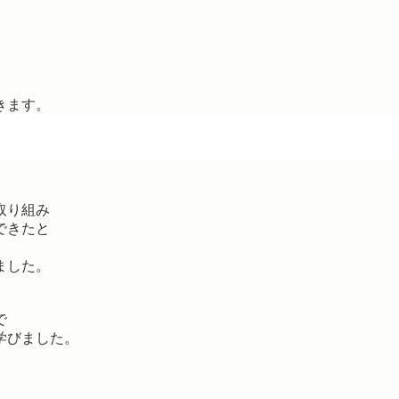
きます。
取り組み
できたと
ました。
で
学びました。