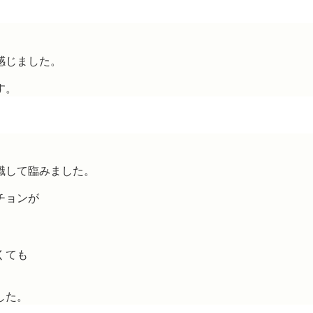
感じました。
す。
識して臨みました。
チョンが
くても
した。