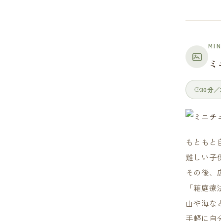
MI
ミ
30分／3
もともと
難しい子
その後、
「箱庭療
山や海な
手軽に自