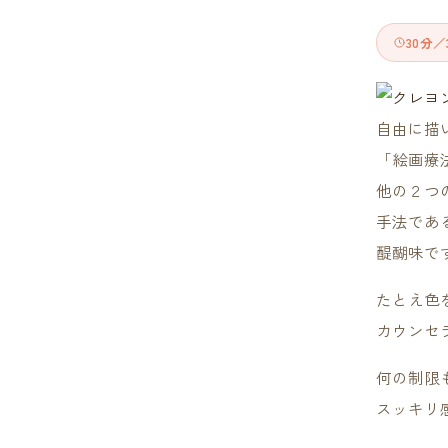
30分／3
自由に描
「絵画療
他の２つ
手法であ
醍醐味で
たとえ色
カウンセ
何の制限
スッキリ