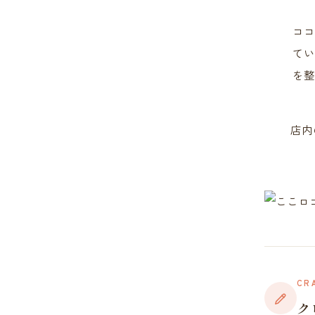
ココ
てい
を整
店内
CR
ク