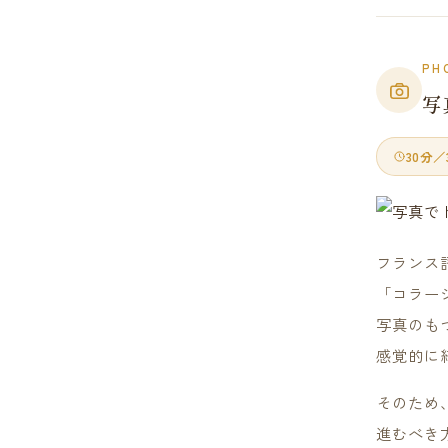
PH
写
30分／3
フランス
「コラー
写真のも
感覚的に
そのため
進むべき