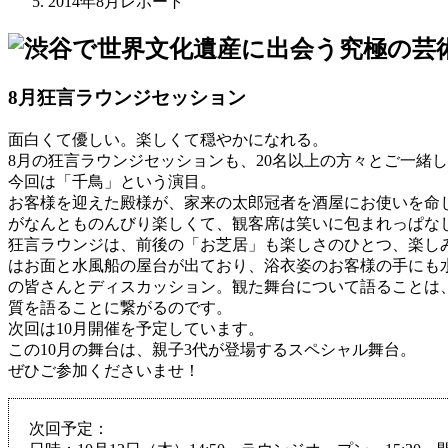
2014年8月レポート
8月狂言ラウンジセッション
面白くて優しい。楽しくて穏やかになれる。
8月の狂言ラウンジセッションも、20名以上の方々とご一緒
今回は「千鳥」という演目。
お客様を迎えた殿様が、家来の太郎冠者を酒屋にお使いを命
がなんとものんびり楽しくて、観客席は笑いに包まれっぱな
狂言ラウンジは、前後の「お芝居」も楽しさのひとつ、楽し
はお面と水風船の屋台が出ており、浴衣姿のお客様の手にも
の皆さんとディスカッション。観た舞台について語ることは
質を語ることに繋がるのです。
次回は10月開催を予定しています。
この10月の舞台は、親子3代が登場するスペシャル舞台。
ぜひご参加くださいませ！
次回予定：