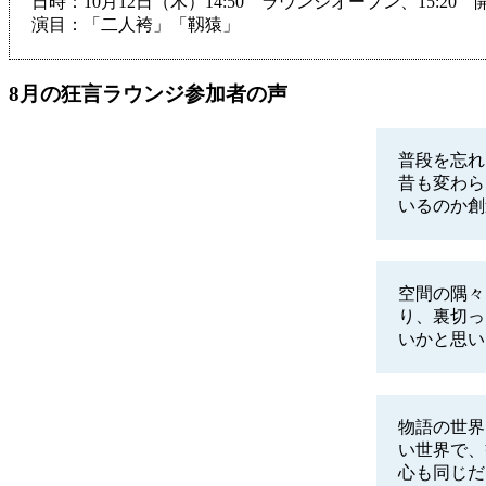
日時：10月12日（木）14:50 ラウンジオープン、15:20 
演目：「二人袴」「靱猿」
8月の狂言ラウンジ参加者の声
普段を忘れ
昔も変わら
いるのか創
空間の隅々
り、裏切っ
いかと思い
物語の世界
い世界で、
心も同じだ