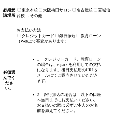
必須
受
東京本校
大阪梅田サロン
名古屋校
宮城仙
講場所
台校
その他
お支払い方法
クレジットカード
銀行振込
教育ローン
（Web上で審査があります）
1． クレジットカード、教育ローン
の場合は、e-park を利用しての支払
になります。後日支払用のURLを
必須
選
メールにてご案内させていただき
んでく
ます。
ださ
い。
2． 銀行振込の場合は 以下の口座
へ当日までにお支払いください。
お支払いの際は必ずご本人のお名
前を添えてください。