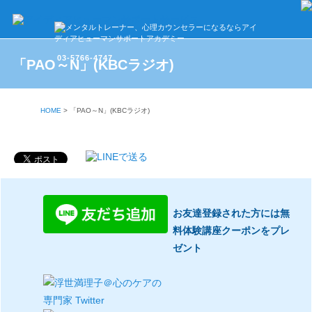
03-5766-4747
「PAO～N」(KBCラジオ)
HOME
>
「PAO～N」(KBCラジオ)
お友達登録された方には無
料体験講座クーポンをプレ
ゼント