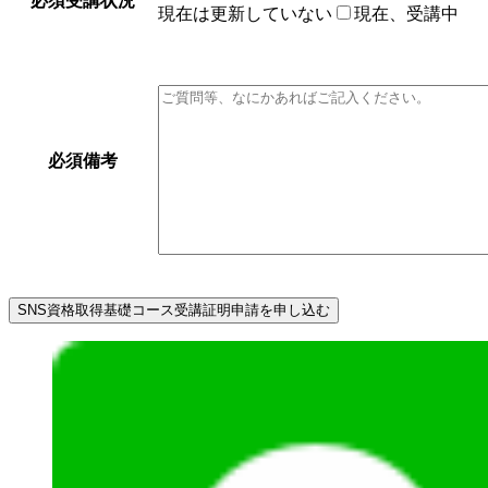
必須
受講状況
現在は更新していない
現在、受講中
必須
備考