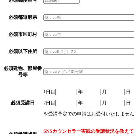
必須
郵便番号
必須
都道府県
必須
市区町村
必須
以下住所
必須
建物、部屋番
号等
1日目
年
月
日
必須
受講日
2日目
年
月
日
※受講予定での申請はお受付いたしませ
SNSカウンセラー実践の受講状況を教え