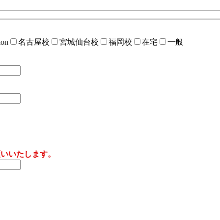
on
名古屋校
宮城仙台校
福岡校
在宅
一般
願いいたします。