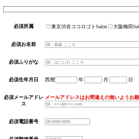
必須
所属
東京渋谷ココロゴトSalon
大阪梅田Sal
必須
お名前
必須
ふりがな
必須
生年月日
西暦
年
月
日
必須
メールアドレ
メールアドレスはお間違えの無いようお
ス
必須
電話番号