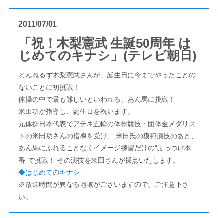
2011/07/01
「祝！木梨憲武 生誕50周年 は
じめてのキナシ」(テレビ朝日)
とんねるず木梨憲武さんが、誕生日に今までやったことの
ないことに初挑戦！
体操の中で最も難しいといわれる、あん馬に挑戦！
米田功が指導し、誕生日を祝います。
元体操日本代表でアテネ五輪の体操競技・団体金メダリス
トの米田功さんの指導を受け、 米田氏の模範演技のあと、
あん馬にふれることなくイメージ練習だけの“ぶっつけ本
番”で挑戦！ その演技を米田さんが採点いたします。
◆はじめてのキナシ
※放送時間が異なる地域がございますので、ご注意下さ
い。