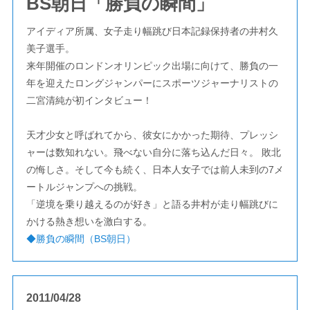
BS朝日「勝負の瞬間」
アイディア所属、女子走り幅跳び日本記録保持者の井村久
美子選手。
来年開催のロンドンオリンピック出場に向けて、勝負の一
年を迎えたロングジャンパーにスポーツジャーナリストの
二宮清純が初インタビュー！
天才少女と呼ばれてから、彼女にかかった期待、プレッシ
ャーは数知れない。飛べない自分に落ち込んだ日々。 敗北
の悔しさ。そして今も続く、日本人女子では前人未到の7メ
ートルジャンプへの挑戦。
「逆境を乗り越えるのが好き」と語る井村が走り幅跳びに
かける熱き想いを激白する。
◆勝負の瞬間（BS朝日）
2011/04/28