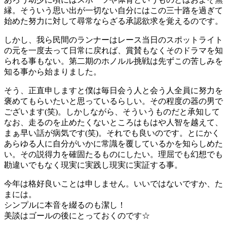
縁。そういう思い出が一切ない自分にはこの三十路を過ぎて
始めた努力に対して尋常ならざる承認欲求を覚えるのです。
しかし、我ら民間のランナーはレース当日のスポットライト
の元を一度去って日常に戻れば、賞賛もなくそのドラマを知
られる事もない。第二期のホノルル挑戦は先ずこの苦しみを
知る事から始まりました。
そう、正直申しますと僕は毎日会う人と会う人全員に努力を
褒めてもらいたいと思っているらしい。その程度の器の男で
ございます(笑)。しかしながら、そういうものだと承知して
なお、走るのを止めたくないところはもはや人智を越えて、
まぁ早い話が病気です(笑)。それでも良いのです。とにかく
あらゆる人に自分がいかに常識を覆しているかを知らしめた
い。その説得力を確固たるものにしたい。理屈でも幻想でも
勘違いでもなく現実に実践し現実に実証する事。
今年は格好良いことは申しません。いいではないですか、た
まには。
シンプルに本音を綴るのも潔し！
美談はゴールの後にとっておくのです☆