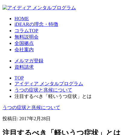
HOME
iDEARの理念・特徴
コラムTOP
無料説明会
全国拠点
会社案内
メルマガ登録
資料請求
TOP
アイディア メンタルプログラム
うつの症状と兆候について
注目するべき「軽いうつ症状」とは
うつの症状と兆候について
投稿日:
2017年2月28日
注目するべき「軽いうつ症状」とは