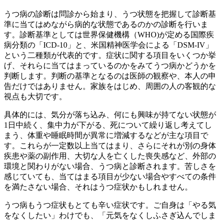
うつ病の診断は問診から始まり、うつ状態を把握して診断基
準に当てはめながら病的な状態であるのかの診断を行いま
す。診断基準としては世界保健機構（WHO)が定める国際疾
病分類の「ICD-10」と、米国精神医学会による「DSM-IV」
という二種類が代表的です。症状に関する項目をいくつか挙
げ、それらに当てはまっているのかをみてうつ病かどうかを
判断します。判断の基準となるのは医師の観察や、本人の申
告だけではありません。家族をはじめ、周囲の人の客観的な
視点も大切です。
具体的には、気分が落ち込み、何にも興味が持てない状態が
1日中続く、集中力が下がる、死について繰り返し考えてし
まう、体重や睡眠時間が異常に増減するなどが主な項目で
す。これらが一定数以上当てはまり、さらにそれが別の身体
疾患や薬の副作用、大切な人を亡くした喪失感など、外部の
環境と関わりがない場合、うつ病と診断されます。苦しさを
感じていても、当てはまる項目が少ない場合やすべての条件
を満たさない場合、それはうつ症状かもしれません。
うつ病もうつ症状もとても辛い症状です。ご自身は「やる気
をなくしたい」わけでも、「元気をなくしふさぎ込んでしま