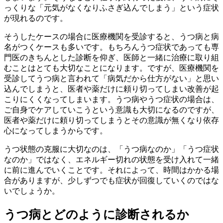
っくりな「元気がなくなりふさぎ込んでしまう」という症状
が現れるのです。
そうしたケースの場合に医療機関を受診すると、うつ病と病
名がつくケースも多いです。もちろんうつ症状であっても専
門医のきちんとした診断を仰ぎ、医師と一緒に治療に取り組
むことはとても大切なことになります。ですが、医療機関を
受診してうつ病と言われて「病気だから仕方がない」と思い
込んでしまうと、医者や薬だけに頼り切ってしまい改善が起
こりにくくなってしまいます。うつ病やうつ症状の場合は、
ご自身でケアしていこうという意識も大切になるのですが、
医者や薬だけに頼り切ってしまうとその意識が無くなり依存
心になってしまうからです。
うつ状態の克服に大切なのは、「うつ病なのか」「うつ症状
なのか」ではなく、エネルギー切れの状態を受け入れて一緒
に前に進んでいくことです。それによって、時間はかかる場
合がありますが、少しずつでも症状が回復していくのではな
いでしょうか。
うつ病とどのように診断されるか