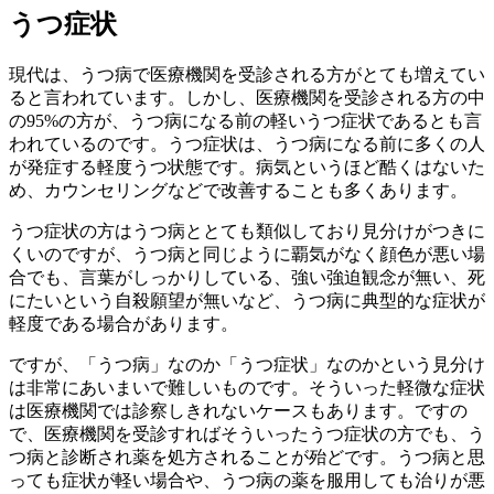
うつ症状
現代は、うつ病で医療機関を受診される方がとても増えてい
ると言われています。しかし、医療機関を受診される方の中
の95%の方が、うつ病になる前の軽いうつ症状であるとも言
われているのです。うつ症状は、うつ病になる前に多くの人
が発症する軽度うつ状態です。病気というほど酷くはないた
め、カウンセリングなどで改善することも多くあります。
うつ症状の方はうつ病ととても類似しており見分けがつきに
くいのですが、うつ病と同じように覇気がなく顔色が悪い場
合でも、言葉がしっかりしている、強い強迫観念が無い、死
にたいという自殺願望が無いなど、うつ病に典型的な症状が
軽度である場合があります。
ですが、「うつ病」なのか「うつ症状」なのかという見分け
は非常にあいまいで難しいものです。そういった軽微な症状
は医療機関では診察しきれないケースもあります。ですの
で、医療機関を受診すればそういったうつ症状の方でも、う
つ病と診断され薬を処方されることが殆どです。うつ病と思
っても症状が軽い場合や、うつ病の薬を服用しても治りが悪