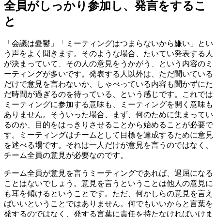
全員がしっかり参加し、発言をするこ
と
「会議は憂鬱」「ミーティングはつまらないから嫌い」とい
う声をよく聞きます。そのような場合、たいてい発表する人
が決まっていて、その人の意見をうかがう、という内容のミ
ーティングが多いです。発表する人以外は、ただ聞いている
だけで意見を言わないか、しゃべっている内容も聞かずにた
だ時間が過ぎるのを待っている、という感じです。これでは
ミーティングに参加する意味も、ミーティングを開く意味も
ありません。そういった場合、まず、何のために集まってい
るのか、目的をはっきりさせることから始めることが必要で
す。ミーティングはチームとして目標を達成するために意見
を述べる場です。それは一人だけが意見を言うのではなく、
チーム全員の意見が必要なのです。
チーム全員が意見を言うミーティングであれば、退屈になる
ことはないでしょう。意見を言うということは他人の意見に
も耳を傾けるということです。ただ、何かしらの意見を言え
ばいいということではありません。何でもいいからと言葉を
発するのではなく、発する言葉に責任を持たなければいけま