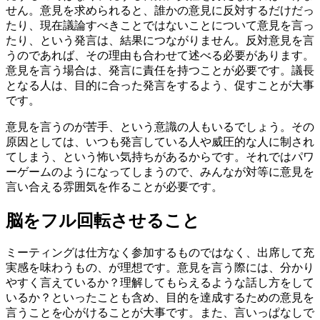
せん。意見を求められると、誰かの意見に反対するだけだっ
たり、現在議論すべきことではないことについて意見を言っ
たり、という発言は、結果につながりません。反対意見を言
うのであれば、その理由も合わせて述べる必要があります。
意見を言う場合は、発言に責任を持つことが必要です。議長
となる人は、目的に合った発言をするよう、促すことが大事
です。
意見を言うのが苦手、という意識の人もいるでしょう。その
原因としては、いつも発言している人や威圧的な人に制され
てしまう、という怖い気持ちがあるからです。それではパワ
ーゲームのようになってしまうので、みんなが対等に意見を
言い合える雰囲気を作ることが必要です。
脳をフル回転させること
ミーティングは仕方なく参加するものではなく、出席して充
実感を味わうもの、が理想です。意見を言う際には、分かり
やすく言えているか？理解してもらえるような話し方をして
いるか？といったことも含め、目的を達成するための意見を
言うことを心がけることが大事です。また、言いっぱなしで