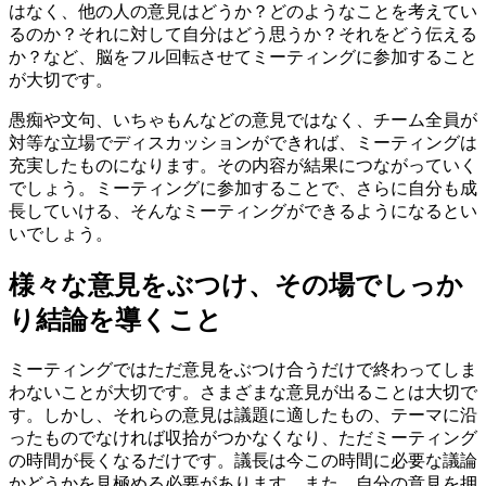
はなく、他の人の意見はどうか？どのようなことを考えてい
るのか？それに対して自分はどう思うか？それをどう伝える
か？など、脳をフル回転させてミーティングに参加すること
が大切です。
愚痴や文句、いちゃもんなどの意見ではなく、チーム全員が
対等な立場でディスカッションができれば、ミーティングは
充実したものになります。その内容が結果につながっていく
でしょう。ミーティングに参加することで、さらに自分も成
長していける、そんなミーティングができるようになるとい
いでしょう。
様々な意見をぶつけ、その場でしっか
り結論を導くこと
ミーティングではただ意見をぶつけ合うだけで終わってしま
わないことが大切です。さまざまな意見が出ることは大切で
す。しかし、それらの意見は議題に適したもの、テーマに沿
ったものでなければ収拾がつかなくなり、ただミーティング
の時間が長くなるだけです。議長は今この時間に必要な議論
かどうかを見極める必要があります。また、自分の意見を押