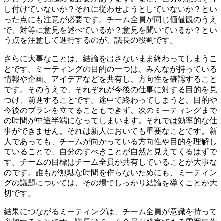
し付けていないか？それに従わせようとしていないか？とい
った点にも注意が必要です。チーム全員が同じ価値観のうえ
で、対等に意見を述べているか？意見を聞いているか？とい
う点を注意して進行するのが、議長の役割です。
さらに大事なことは、結論を出さないまま終わってしまうこ
とです。ミーティングの目的の一つは、みんなが持っている
情報や企画、アイデアなどを共有し、方向性を確認すること
です。そのうえで、それぞれが今後の仕事に対する目的を見
つけ、前進することです。途中で終わってしまうと、目的や
今後のプランを立てることもできず、次のミーティングまで
の時間が中途半端になってしまいます。それでは効率的な仕
事ができません。それは新人においても重要なことです。新
人であっても、チームが向かっている方向性や目的を理解し
ていることで、自分のすべきことが自然と見えてくるはずで
す。チームの目標はチーム全員が共有していることが大事な
のです。誰もが無駄な時間を作らないためにも、ミーティン
グの議題については、その場でしっかり結論を導くことが大
切です。
結果につながるミーティングは、チーム全員が意識を持って